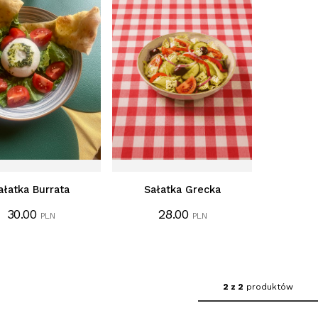
ałatka Burrata
Sałatka Grecka
30.00
28.00
PLN
PLN
2 z 2
produktów