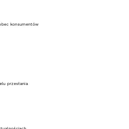
wobec konsumentów
lu przesłania
ktualnościach