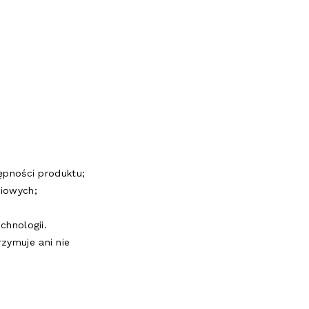
ępności produktu;
iowych;
hnologii.
zymuje ani nie