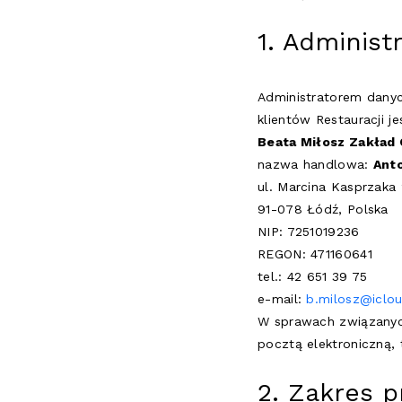
1. Adminis
Administratorem dany
klientów Restauracji je
Beata Miłosz Zakład C
nazwa handlowa:
Ant
ul. Marcina Kasprzaka
91-078 Łódź, Polska
NIP: 7251019236
REGON: 471160641
tel.: 42 651 39 75
e-mail:
b.milosz@iclo
W sprawach związanyc
pocztą elektroniczną,
2. Zakres 