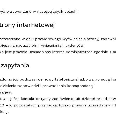
ć przetwarzane w następujących celach:
strony internetowej
zetwarzane w celu prawidłowego wyświetlania strony, zapewnie
iegania nadużyciom i wyjaśniania incydentów.
 jest prawnie uzasadniony interes Administratora zgodnie z art.
 zapytania
adomości, podczas rozmowy telefonicznej albo za pomocą fo
dzielenia odpowiedzi i prowadzenia korespondencji.
a jest:
b RODO – jeżeli kontakt dotyczy zamówienia lub działań przed z
 RODO – w pozostałych przypadkach, jako prawnie uzasadniony in
acji.