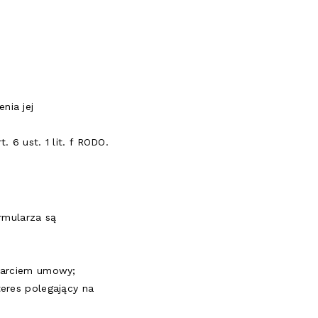
nia jej
 6 ust. 1 lit. f RODO.
rmularza są
awarciem umowy;
teres polegający na