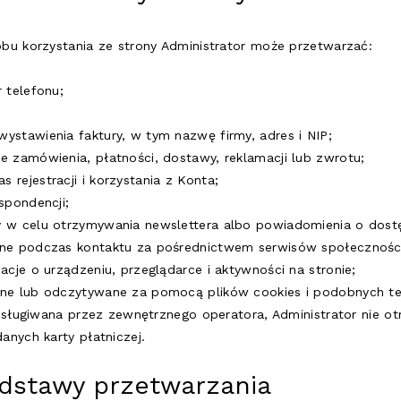
bu korzystania ze strony Administrator może przetwarzać:
 telefonu;
ystawienia faktury, w tym nazwę firmy, adres i NIP;
e zamówienia, płatności, dostawy, reklamacji lub zwrotu;
rejestracji i korzystania z Konta;
spondencji;
y w celu otrzymywania newslettera albo powiadomienia o dost
ane podczas kontaktu za pośrednictwem serwisów społecznośc
acje o urządzeniu, przeglądarce i aktywności na stronie;
ane lub odczytywane za pomocą plików cookies i podobnych tec
bsługiwana przez zewnętrznego operatora, Administrator nie otr
anych karty płatniczej.
odstawy przetwarzania