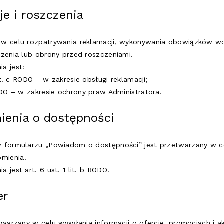
je i roszczenia
 w celu rozpatrywania reklamacji, wykonywania obowiązków 
dzenia lub obrony przed roszczeniami.
a jest:
i lit. c RODO – w zakresie obsługi reklamacji;
 RODO – w zakresie ochrony praw Administratora.
ienia o dostępności
 formularzu „Powiadom o dostępności” jest przetwarzany w ce
mienia.
 jest art. 6 ust. 1 lit. b RODO.
er
twarzany w celu wysyłania informacji o ofercie, promocjach i a