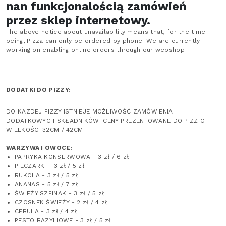
nan funkcjonalością zamówień
przez sklep internetowy.
The above notice about unavailability means that, for the time
being, Pizza can only be ordered by phone. We are currently
working on enabling online orders through our webshop
DODATKI DO PIZZY:
DO KAZDEJ PIZZY ISTNIEJE MOŻLIWOŚĆ ZAMÓWIENIA
DODATKOWYCH SKŁADNIKÓW: CENY PREZENTOWANE DO PIZZ O
WIELKOŚCI 32CM / 42CM
WARZYWA I OWOCE:
PAPRYKA KONSERWOWA - 3 zł / 6 zł
PIECZARKI - 3 zł / 5 zł
RUKOLA - 3 zł / 5 zł
ANANAS - 5 zł / 7 zł
ŚWIEŻY SZPINAK - 3 zł / 5 zł
CZOSNEK ŚWIEŻY - 2 zł / 4 zł
CEBULA - 3 zł / 4 zł
PESTO BAZYLIOWE - 3 zł / 5 zł