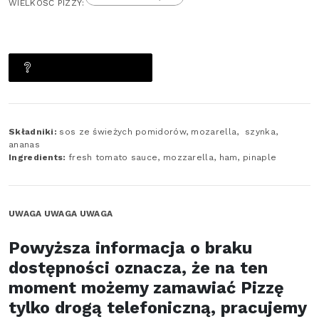
WIELKOŚĆ PIZZY:
ZAPYTAJ O PRODUKT
Składniki:
sos ze świeżych pomidorów, mozarella, szynka,
ananas
Ingredients:
fresh tomato sauce, mozzarella, ham, pinaple
UWAGA UWAGA UWAGA
Powyższa informacja o braku
dostępności oznacza, że na ten
moment możemy zamawiać Pizzę
tylko drogą telefoniczną, pracujemy