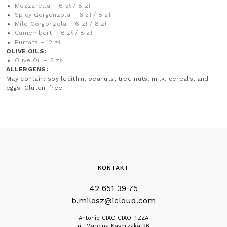
Mozzarella – 6 zł / 8 zł
Spicy Gorgonzola – 6 zł / 8 zł
Mild Gorgonzola – 6 zł / 8 zł
Camembert – 6 zł / 8 zł
Burrata – 12 zł
OLIVE OILS:
Olive Oil – 5 zł
ALLERGENS:
May contain: soy lecithin, peanuts, tree nuts, milk, cereals, and
eggs. Gluten-free.
KONTAKT
42 651 39 75
b.milosz@icloud.com
Antonio CIAO CIAO PIZZA
ul. Marcina Kasprzaka 26