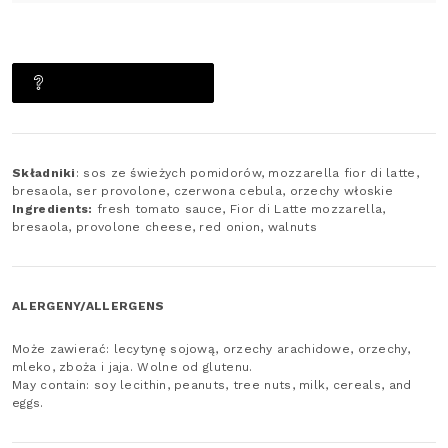
ZAPYTAJ O PRODUKT
Składniki
: sos ze świeżych pomidorów, mozzarella fior di latte,
bresaola, ser provolone, czerwona cebula, orzechy włoskie
Ingredients:
fresh tomato sauce, Fior di Latte mozzarella,
bresaola, provolone cheese, red onion, walnuts
ALERGENY/ALLERGENS
Może zawierać: lecytynę sojową, orzechy arachidowe, orzechy,
mleko, zboża i jaja. Wolne od glutenu.
May contain: soy lecithin, peanuts, tree nuts, milk, cereals, and
eggs.