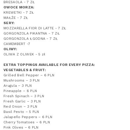
BRESAOLA - 7 ZŁ
OWOCE MORZA:
KREWETKI - 7 ZŁ
MAŁŻE - 7 ZŁ
SERY:
MOZZARELLA FIOR DI LATTE - 7 ZŁ
GORGONZOLA PIKANTNA - 7 ZŁ
GORGONZOLA ŁGODNA - 7 ZŁ
CAMEMBERT -7
OLIWY:
OLIWA Z OLIWEK - 5 zł
EXTRA TOPPINGS AVAILABLE FOR EVERY PIZZA:
VEGETABLES & FRUIT:
Grilled Bell Pepper – 6 PLN
Mushrooms – 3 PLN
Arugula – 3 PLN
Pineapple – 6 PLN
Fresh Spinach – 3 PLN
Fresh Garlic – 3 PLN
Red Onion – 3 PLN
Basil Pesto – 5 PLN
Jalapeño Peppers – 6 PLN
Cherry Tomatoes – 6 PLN
Pink Olives – 6 PLN